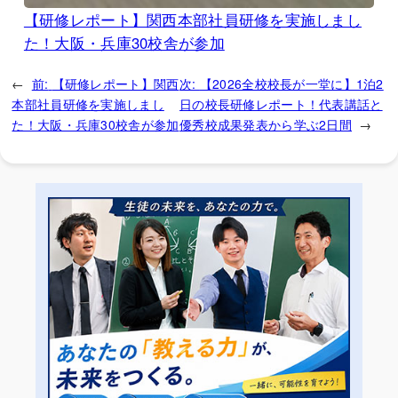
【研修レポート】関西本部社員研修を実施しまし
た！大阪・兵庫30校舎が参加
←
前:
【研修レポート】関西
次:
【2026全校校長が一堂に】1泊2
本部社員研修を実施しまし
日の校長研修レポート！代表講話と
た！大阪・兵庫30校舎が参加
優秀校成果発表から学ぶ2日間
→