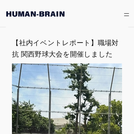
内
容
を
ス
キ
ッ
【社内イベントレポート】職場対
プ
抗 関西野球大会を開催しました