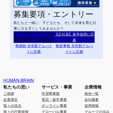
募集要項・エントリー
私たちと一緒に、子どもたち、そして未来を育む仕
事に力を尽くしてみませんか？
【正社員】中途採用に応
【正社員】新卒採用に応
募
募
塾講師 非常勤アルバイ
教室事務 非常勤アルバ
トに応募
イトに応募
HUMAN-BRAIN
私たちの思い
サービス・事業
企業情報
ご挨拶
学習塾事業
校舎一覧
企業理念
英語・留学事業
会社概要
我々の信念
オンライン事業
採用情報
我々の行動規律
グローバル事業
グループの歩み