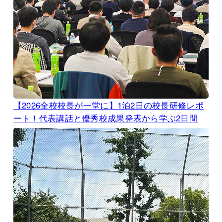
【2026全校校長が一堂に】1泊2日の校長研修レポ
ート！代表講話と優秀校成果発表から学ぶ2日間