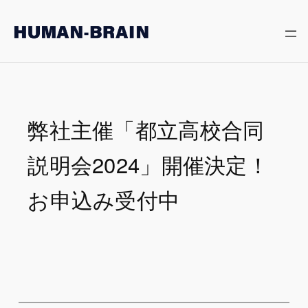
内
容
を
ス
キ
ッ
プ
弊社主催「都立高校合同
説明会2024」開催決定！
お申込み受付中