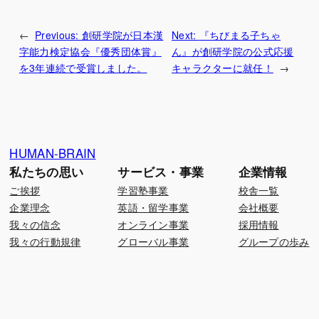
←
Previous:
創研学院が日本漢
Next:
『ちびまる子ちゃ
字能力検定協会『優秀団体賞』
ん』が創研学院の公式応援
を3年連続で受賞しました。
キャラクターに就任！
→
HUMAN-BRAIN
私たちの思い
サービス・事業
企業情報
ご挨拶
学習塾事業
校舎一覧
企業理念
英語・留学事業
会社概要
我々の信念
オンライン事業
採用情報
我々の行動規律
グローバル事業
グループの歩み