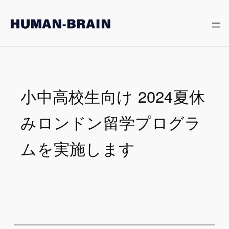
内
容
を
ス
キ
ッ
プ
小中高校生向け 2024夏休
みロンドン留学プログラ
ムを実施します